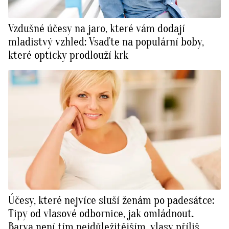
Vzdušné účesy na jaro, které vám dodají
mladistvý vzhled: Vsaďte na populární boby,
které opticky prodlouží krk
Účesy, které nejvíce sluší ženám po padesátce:
Tipy od vlasové odbornice, jak omládnout.
Barva není tím nejdůležitějším, vlasy příliš