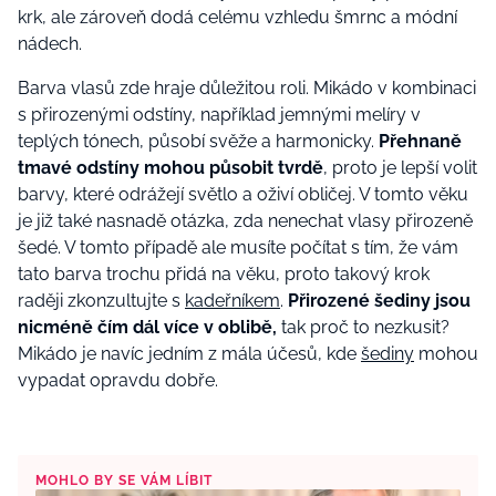
krk, ale zároveň dodá celému vzhledu šmrnc a módní
nádech.
Barva vlasů zde hraje důležitou roli. Mikádo v kombinaci
s přirozenými odstíny, například jemnými melíry v
teplých tónech, působí svěže a harmonicky.
Přehnaně
tmavé odstíny mohou působit tvrdě
, proto je lepší volit
barvy, které odrážejí světlo a oživí obličej. V tomto věku
je již také nasnadě otázka, zda nenechat vlasy přirozeně
šedé. V tomto případě ale musíte počítat s tím, že vám
tato barva trochu přidá na věku, proto takový krok
raději zkonzultujte s
kadeřníkem
.
Přirozené šediny jsou
nicméně čím dál více v oblibě,
tak proč to nezkusit?
Mikádo je navíc jedním z mála účesů, kde
šediny
mohou
vypadat opravdu dobře.
MOHLO BY SE VÁM LÍBIT