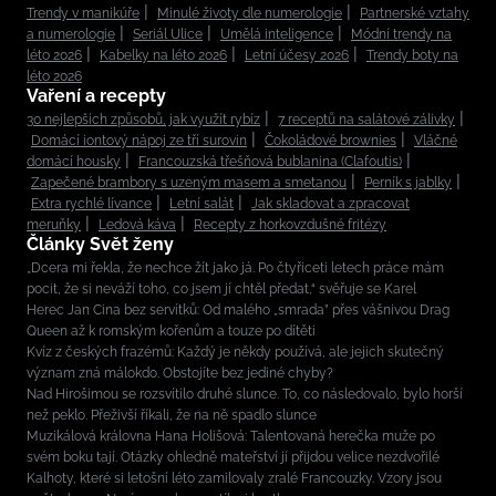
Trendy v manikúře
Minulé životy dle numerologie
Partnerské vztahy
a numerologie
Seriál Ulice
Umělá inteligence
Módní trendy na
léto 2026
Kabelky na léto 2026
Letní účesy 2026
Trendy boty na
léto 2026
Vaření a recepty
30 nejlepších způsobů, jak využít rybíz
7 receptů na salátové zálivky
Domácí iontový nápoj ze tří surovin
Čokoládové brownies
Vláčné
domácí housky
Francouzská třešňová bublanina (Clafoutis)
Zapečené brambory s uzeným masem a smetanou
Perník s jablky
Extra rychlé lívance
Letní salát
Jak skladovat a zpracovat
meruňky
Ledová káva
Recepty z horkovzdušné fritézy
Články Svět ženy
„Dcera mi řekla, že nechce žít jako já. Po čtyřiceti letech práce mám
pocit, že si neváží toho, co jsem jí chtěl předat,“ svěřuje se Karel
Herec Jan Cina bez servítků: Od malého „smrada” přes vášnivou Drag
Queen až k romským kořenům a touze po dítěti
Kvíz z českých frazémů: Každý je někdy používá, ale jejich skutečný
význam zná málokdo. Obstojíte bez jediné chyby?
Nad Hirošimou se rozsvítilo druhé slunce. To, co následovalo, bylo horší
než peklo. Přeživší říkali, že na ně spadlo slunce
Muzikálová královna Hana Holišová: Talentovaná herečka muže po
svém boku tají. Otázky ohledně mateřství jí přijdou velice nezdvořilé
Kalhoty, které si letošní léto zamilovaly zralé Francouzky. Vzory jsou