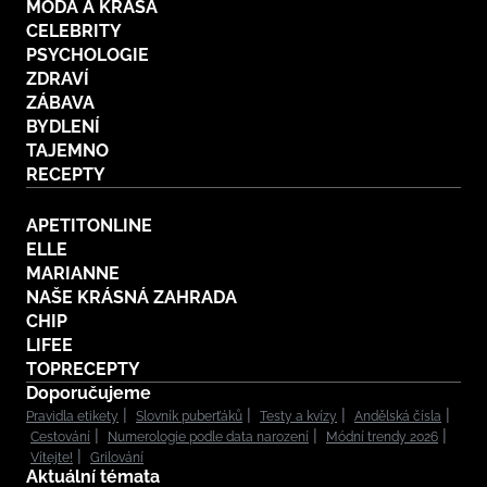
MÓDA A KRÁSA
CELEBRITY
PSYCHOLOGIE
ZDRAVÍ
ZÁBAVA
BYDLENÍ
TAJEMNO
RECEPTY
APETITONLINE
ELLE
MARIANNE
NAŠE KRÁSNÁ ZAHRADA
CHIP
LIFEE
TOPRECEPTY
Doporučujeme
Pravidla etikety
Slovník puberťáků
Testy a kvízy
Andělská čísla
Cestování
Numerologie podle data narození
Módní trendy 2026
Vítejte!
Grilování
Aktuální témata