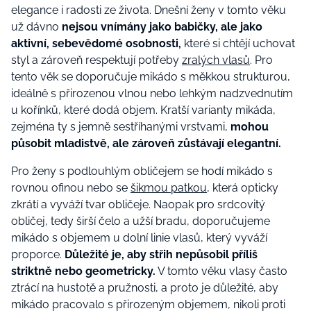
elegance i radosti ze života. Dnešní ženy v tomto věku
už dávno
nejsou vnímány jako babičky, ale jako
aktivní, sebevědomé osobnosti,
které si chtějí uchovat
styl a zároveň respektují potřeby
zralých vlasů
. Pro
tento věk se doporučuje mikádo s měkkou strukturou,
ideálně s přirozenou vlnou nebo lehkým nadzvednutím
u kořínků, které dodá objem. Kratší varianty mikáda,
zejména ty s jemně sestříhanými vrstvami,
mohou
působit mladistvě, ale zároveň zůstávají elegantní.
Pro ženy s podlouhlým obličejem se hodí mikádo s
rovnou ofinou nebo se
šikmou patkou
, která opticky
zkrátí a vyváží tvar obličeje. Naopak pro srdcovitý
obličej, tedy širší čelo a užší bradu, doporučujeme
mikádo s objemem u dolní linie vlasů, který vyváží
proporce.
Důležité je, aby střih nepůsobil příliš
striktně nebo geometricky.
V tomto věku vlasy často
ztrácí na hustotě a pružnosti, a proto je důležité, aby
mikádo pracovalo s přirozeným objemem, nikoli proti