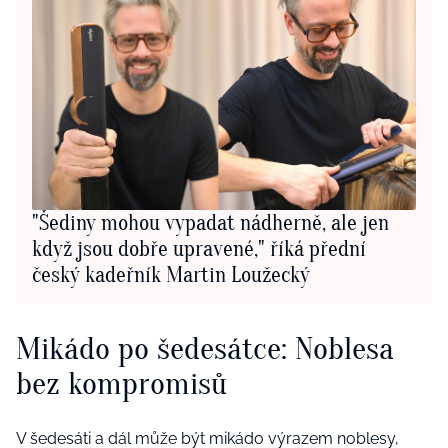
"Šediny mohou vypadat nádherně, ale jen
když jsou dobře upravené," říká přední
český kadeřník Martin Loužecký
Mikádo po šedesátce: Noblesa
bez kompromisů
V šedesáti a dál může být mikádo výrazem noblesy,