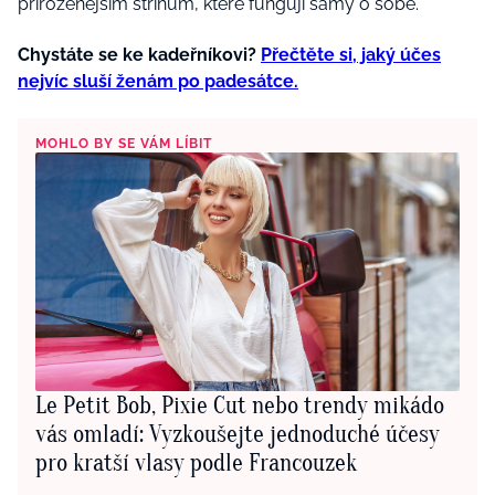
přirozenějším střihům, které fungují samy o sobě.
Chystáte se ke kadeřníkovi?
Přečtěte si, jaký účes
nejvíc sluší ženám po padesátce.
MOHLO BY SE VÁM LÍBIT
Le Petit Bob, Pixie Cut nebo trendy mikádo
vás omladí: Vyzkoušejte jednoduché účesy
pro kratší vlasy podle Francouzek