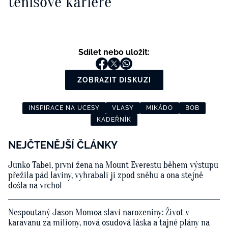
tenisové kariéře
Sdílet nebo uložit:
ZOBRAZIT DISKUZI
INSPIRACE NA UCESY
VLASY
MIKÁDO
BOB
KADEŘNÍK
NEJČTENĚJŠÍ ČLÁNKY
Junko Tabei, první žena na Mount Everestu během výstupu
přežila pád laviny, vyhrabali ji zpod sněhu a ona stejně
došla na vrchol
Nespoutaný Jason Momoa slaví narozeniny: Život v
karavanu za miliony, nová osudová láska a tajné plány na