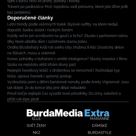
opět v kurzu: Nosí se pruhy, puntíky i kostky
Trávení po padesátce: Proč najednou vadí potraviny, které jste dříve jedli
bez problémů
Doporučené články
Letní trendy podle vášnivých Italek. Stylové outfity, na které nedají
dopustit, budou slušet i českým ženám
Každý večer jen scrollování na gauči a ticho? Zkuste s partnerem rutinu,
díky které uklidíte dům i zažehnete starou jiskru
Ondřej Brzobohatý kvůli roli svého táty zhubnul 8 kilo: Drastický detox
na šťávách, masu a zelenině
Konec pohádky o bohatství z umělé inteligence? Slavný investor z filmu
Sázka na nejistotu věští trhům drsný pád
Nejlepší švestkový koláč s drobenkou se nerozmočí. Rozhoduje typ
těsta, úprava švestek i správný postup
Vyzkoušela jsem s dětmi banánové nanuky podle Anety Vignerové: Jsou
tak dobré, že do konce léta jiné dělat nebudete
Právě teď je nejlepší čas vysadit nové jahodníky. Do zimy zakoření a
příští rok lépe plodí
ELLE
MARIANNE
SVĚT ŽENY
DÁMSKÉ
NKZ
BURDASTYLE