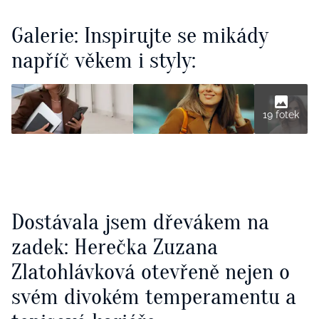
Galerie: Inspirujte se mikády
napříč věkem i styly:
19 fotek
Dostávala jsem dřevákem na
zadek: Herečka Zuzana
Zlatohlávková otevřeně nejen o
svém divokém temperamentu a