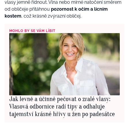
vlasy jemně řídnout. Vlna nebo mírné natočení směrem
od obličeje přitáhnou
pozornost k očím a lícním
kostem
, což krásně zvýrazní obličej.
MOHLO BY SE VÁM LÍBIT
Jak levně a účinně pečovat o zralé vlasy:
Vlasová odbornice radí tipy a odhaluje
tajemství krásné hřívy u žen po padesátce