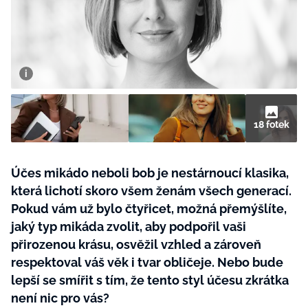
BurdaMedia
Tvoření
Extra
SVĚT ŽENY - 599 KČ
Rady a tipy
ROČNÍ PŘEDPLATNÉ SVĚT ŽENY +
SADA PRODUKTŮ MANA (10 ks)
18 fotek
Účes mikádo neboli bob je nestárnoucí klasika,
která lichotí skoro všem ženám všech generací.
Pokud vám už bylo čtyřicet, možná přemýšlíte,
jaký typ mikáda zvolit, aby podpořil vaši
přirozenou krásu, osvěžil vzhled a zároveň
respektoval váš věk i tvar obličeje. Nebo bude
lepší se smířit s tím, že tento styl účesu zkrátka
není nic pro vás?