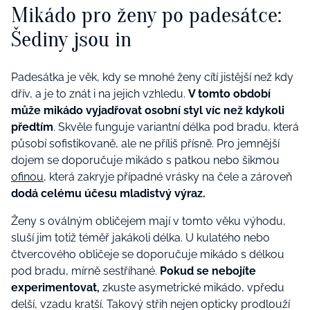
Mikádo pro ženy po padesátce:
Šediny jsou in
Padesátka je věk, kdy se mnohé ženy cítí jistější než kdy
dřív, a je to znát i na jejich vzhledu.
V tomto období
může mikádo vyjadřovat osobní styl víc než kdykoli
předtím
. Skvěle funguje variantní délka pod bradu, která
působí sofistikovaně, ale ne příliš přísně. Pro jemnější
dojem se doporučuje mikádo s patkou nebo šikmou
ofinou
, která zakryje případné vrásky na čele a zároveň
dodá celému účesu mladistvý výraz.
Ženy s oválným obličejem mají v tomto věku výhodu,
sluší jim totiž téměř jakákoli délka. U kulatého nebo
čtvercového obličeje se doporučuje mikádo s délkou
pod bradu, mírně sestříhané.
Pokud se nebojíte
experimentovat,
zkuste asymetrické mikádo, vpředu
delší, vzadu kratší. Takový střih nejen opticky prodlouží