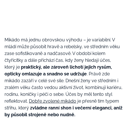
Mikádo má jednu obrovskou výhodu – je variabilní. V
mládí může působit hravě a rebelsky, ve středním věku
zase sofistikovaně a nadčasově. V období kolem
čtyřicítky a dále přichází čas, kdy ženy hledají účes,
který je
praktický, ale zároveň lichotí jejich rysům,
opticky omlazuje a snadno se udržuje
. Právě zde
mikádo zazáří v celé své síle. Dnešní ženy ve středním i
zralém věku často vedou aktivní život, kombinují kariéru,
rodinu, koníčky i péči o sebe. Účes by měl tento styl
reflektovat.
Dobře zvolené mikádo
je přesně tím typem
střihu, který
zvládne ranní shon i večerní eleganci, aniž
by působil strojeně nebo nudně.