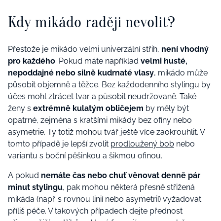
Kdy mikádo raději nevolit?
Přestože je mikádo velmi univerzální střih,
není vhodný
pro každého
. Pokud máte například
velmi husté,
nepoddajné nebo silně kudrnaté vlasy
, mikádo může
působit objemně a těžce. Bez každodenního stylingu by
účes mohl ztrácet tvar a působit neudržovaně. Také
ženy s
extrémně kulatým obličejem
by měly být
opatrné, zejména s kratšími mikády bez ofiny nebo
asymetrie. Ty totiž mohou tvář ještě více zaokrouhlit. V
tomto případě je lepší zvolit
prodloužený bob
nebo
variantu s boční pěšinkou a šikmou ofinou.
A pokud
nemáte čas nebo chuť věnovat denně pár
minut stylingu
, pak mohou některá přesně střižená
mikáda (např. s rovnou linií nebo asymetrií) vyžadovat
příliš péče. V takových případech dejte přednost