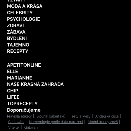
MÓDA A KRÁSA
CELEBRITY
PSYCHOLOGIE
ZDRAVÍ
ZÁBAVA
BYDLENÍ
TAJEMNO
RECEPTY
APETITONLINE
ELLE
MARIANNE
NAŠE KRÁSNÁ ZAHRADA
CHIP
LIFEE
TOPRECEPTY
Doporučujeme
Pravidla etikety
Slovník puberťáků
Testy a kvízy
Andělská čísla
Cestování
Numerologie podle data narození
Módní trendy 2026
Vítejte!
Grilování