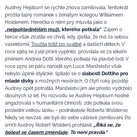
Audrey Hepburn se rychle znova zamilovala, tentokrát
prožila tajný románek s ženatým kolegou Williamem
Holdenem. Herečka o něm prý mluvila jako o
„
nejpohlednějším muži
, kterého potkala“
. Zájem o
herce však ztratila ve chvíli, kdy zjistila, že má za sebou
vasektomii.
Toužila totiž po svatbě
a dalších dětech. V
roce 1969 se jí její přání vyplnilo, provdala se za lékaře
jménem Andrea Dotti, kterého potkala na plavbě lodí. V
roce 1970 se páru narodil syn Luca. Manželství však
nebylo úplně idylické, špitalo se o
slabosti Dottiho pro
mladé dívky
a možných nevěrách. O čtyři roky později
Audrey opět potratila. Manželství jim ale přesto vydrželo
dlouhých 12 let. Po rozvodu se Audrey Hepburn hodně
angažovala v humanitární činnosti, zde potkala svou
poslední velkou lásku – podnikatele Roberta Wolderse.
Nikdy se nevzali, ale byli do sebe vášnivě zamilovaní. Po
smrti Audrey Robert Wolders prohlásil:
„Říká se, že
bolest se časem zmenšuje
. To není pravda.“