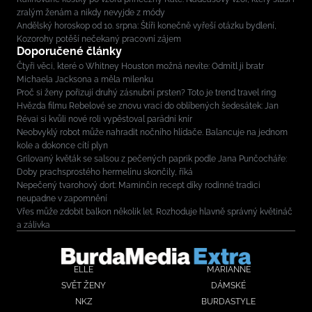
zralým ženám a nikdy nevyjde z módy
Andělský horoskop od 10. srpna: Štíři konečně vyřeší otázku bydlení,
Kozorohy potěší nečekaný pracovní zájem
Doporučené články
Čtyři věci, které o Whitney Houston možná nevíte: Odmítl ji bratr
Michaela Jacksona a měla milenku
Proč si ženy pořizují druhý zásnubní prsten? Toto je trend travel ring
Hvězda filmu Rebelové se znovu vrací do oblíbených šedesátek: Jan
Révai si kvůli nové roli vypěstoval parádní knír
Neobvyklý robot může nahradit nočního hlídače. Balancuje na jednom
kole a dokonce cítí plyn
Grilovaný květák se salsou z pečených paprik podle Jana Punčocháře:
Doby prachsprostého hermelínu skončily, říká
Nepečený tvarohový dort: Maminčin recept díky rodinné tradici
neupadne v zapomnění
Vřes může zdobit balkon několik let. Rozhoduje hlavně správný květináč
a zálivka
ELLE
MARIANNE
SVĚT ŽENY
DÁMSKÉ
NKZ
BURDASTYLE