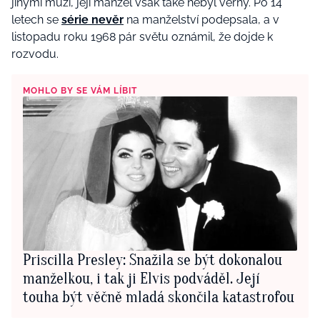
jinými muži, její manžel však také nebyl věrný. Po 14
letech se
série nevěr
na manželství podepsala, a v
listopadu roku 1968 pár světu oznámil, že dojde k
rozvodu.
MOHLO BY SE VÁM LÍBIT
Priscilla Presley: Snažila se být dokonalou
manželkou, i tak ji Elvis podváděl. Její
touha být věčně mladá skončila katastrofou