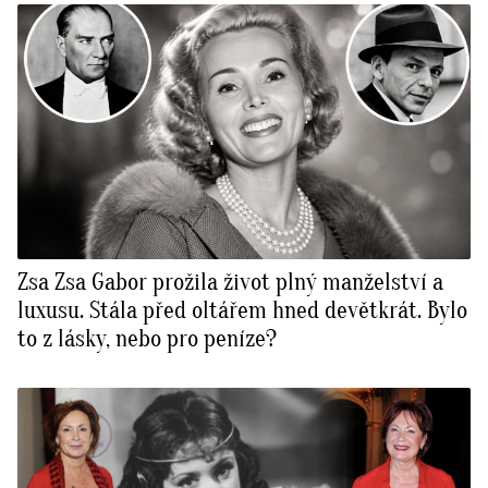
Zsa Zsa Gabor prožila život plný manželství a
luxusu. Stála před oltářem hned devětkrát. Bylo
to z lásky, nebo pro peníze?