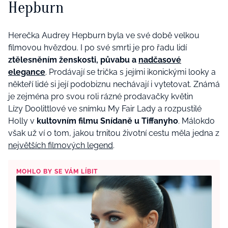
Hepburn
Herečka Audrey Hepburn byla ve své době velkou
filmovou hvězdou. I po své smrti je pro řadu lidí
ztělesněním
ženskosti, půvabu a
nadčasové
elegance
. Prodávají se trička s jejími ikonickými looky a
někteří lidé si její podobiznu nechávají i vytetovat. Známá
je zejména pro svou roli rázné prodavačky květin
Lízy Doolittlové ve snímku My Fair Lady a rozpustilé
Holly v
kultovním filmu Snídaně u Tiffanyho
. Málokdo
však už ví o tom, jakou trnitou životní cestu měla jedna z
největších filmových legend
.
MOHLO BY SE VÁM LÍBIT