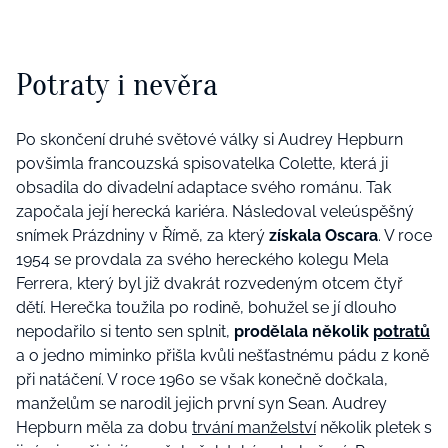
Potraty i nevěra
Po skončení druhé světové války si Audrey Hepburn
povšimla francouzská spisovatelka Colette, která ji
obsadila do divadelní adaptace svého románu. Tak
započala její herecká kariéra. Následoval veleúspěšný
snímek Prázdniny v Římě, za který
získala Oscara
. V roce
1954 se provdala za svého hereckého kolegu Mela
Ferrera, který byl již dvakrát rozvedeným otcem čtyř
dětí. Herečka toužila po rodině, bohužel se jí dlouho
nepodařilo si tento sen splnit,
prodělala několik
potratů
a o jedno miminko přišla kvůli nešťastnému pádu z koně
při natáčení. V roce 1960 se však konečně dočkala,
manželům se narodil jejich první syn Sean. Audrey
Hepburn měla za dobu
trvání manželství
několik pletek s