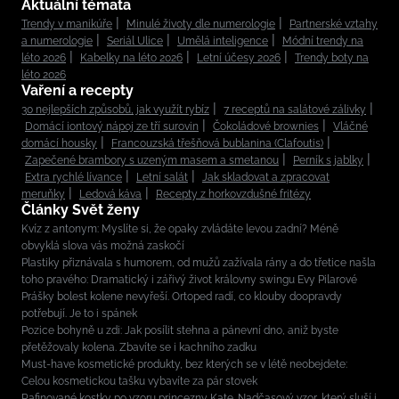
Aktuální témata
Trendy v manikúře
Minulé životy dle numerologie
Partnerské vztahy
a numerologie
Seriál Ulice
Umělá inteligence
Módní trendy na
léto 2026
Kabelky na léto 2026
Letní účesy 2026
Trendy boty na
léto 2026
Vaření a recepty
30 nejlepších způsobů, jak využít rybíz
7 receptů na salátové zálivky
Domácí iontový nápoj ze tří surovin
Čokoládové brownies
Vláčné
domácí housky
Francouzská třešňová bublanina (Clafoutis)
Zapečené brambory s uzeným masem a smetanou
Perník s jablky
Extra rychlé lívance
Letní salát
Jak skladovat a zpracovat
meruňky
Ledová káva
Recepty z horkovzdušné fritézy
Články Svět ženy
Kvíz z antonym: Myslíte si, že opaky zvládáte levou zadní? Méně
obvyklá slova vás možná zaskočí
Plastiky přiznávala s humorem, od mužů zažívala rány a do třetice našla
toho pravého: Dramatický i zářivý život královny swingu Evy Pilarové
Prášky bolest kolene nevyřeší. Ortoped radí, co klouby doopravdy
potřebují. Je to i spánek
Pozice bohyně u zdi: Jak posílit stehna a pánevní dno, aniž byste
přetěžovaly kolena. Zbavíte se i kachního zadku
Must-have kosmetické produkty, bez kterých se v létě neobejdete:
Celou kosmetickou tašku vybavíte za pár stovek
Rafinované kostky po vzoru princezny Kate. Nadčasový vzor, který sluší i