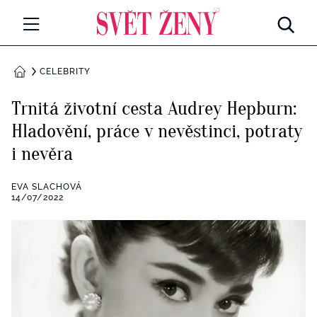
Svetzeny.cz
MÓDA A KRÁSA
CELEBRITY
DOMŮ
CELEBRITY
Trnitá životní cesta Audrey Hepburn:
Všechny kategorie
Hladovění, práce v nevěstinci, potraty
RETROHUBKY
i nevěra
Rozhovory
PSYCHOLOGIE
EVA SLACHOVÁ
Všechny kategorie
14/07/2022
ZDRAVÍ
Seberozvoj
Všechny kategorie
ZÁBAVA
Životní styl
Všechny kategorie
BYDLENÍ
Testy a kvízy
Všechny kategorie