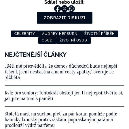
Sdílet nebo uložit:
ZOBRAZIT DISKUZI
CELEBRITY
AUDREY HEPBURN
ŽIVOTNÍ PŘÍBĚH
OSUD
ŽIVOTNÍ OSUD
NEJČTENĚJŠÍ ČLÁNKY
„Děti mě přesvědčily, že domov důchodců bude nejlepší
řešení, jsem nešťastná a není cesty zpátky,“ svěřuje se
Alžběta
Kvíz pro seniory: Tentokrát obstojí jen ti nejlepší. Ověřte si,
jak jste na tom s pamětí
Stoletá mast na suchou pleť za pár korun pomůže podle
babičky Libušky proti vráskám, popraskaným patám a
prodlouží výdrž parfému