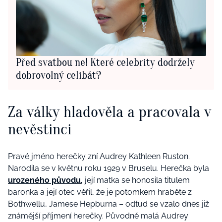
Před svatbou ne! Které celebrity dodržely
dobrovolný celibát?
Za války hladověla a pracovala v
nevěstinci
Pravé jméno herečky zní Audrey Kathleen Ruston.
Narodila se v květnu roku 1929 v Bruselu. Herečka byla
urozeného původu
,
její matka se honosila titulem
baronka a její otec věřil, že je potomkem hraběte z
Bothwellu, Jamese Hepburna – odtud se vzalo dnes již
známější příjmení herečky. Původně malá Audrey