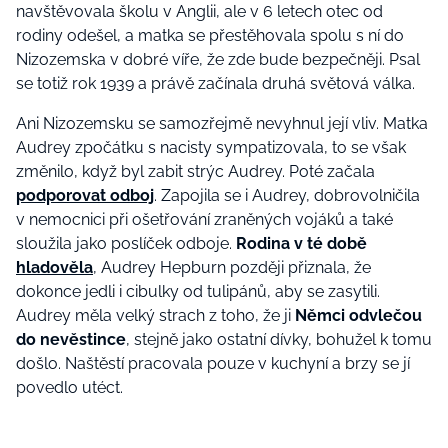
navštěvovala školu v Anglii, ale v 6 letech otec od
rodiny odešel, a matka se přestěhovala spolu s ní do
Nizozemska v dobré víře, že zde bude bezpečněji. Psal
se totiž rok 1939 a právě začínala druhá světová válka.
Ani Nizozemsku se samozřejmě nevyhnul její vliv. Matka
Audrey zpočátku s nacisty sympatizovala, to se však
změnilo, když byl zabit strýc Audrey. Poté začala
podporovat odboj
. Zapojila se i Audrey, dobrovolničila
v nemocnici při ošetřování zraněných vojáků a také
sloužila jako poslíček odboje.
Rodina v té době
hladověla
, Audrey Hepburn později přiznala, že
dokonce jedli i cibulky od tulipánů, aby se zasytili.
Audrey měla velký strach z toho, že ji
Němci odvlečou
do nevěstince
, stejně jako ostatní dívky, bohužel k tomu
došlo. Naštěstí pracovala pouze v kuchyní a brzy se jí
povedlo utéct.