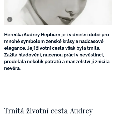
BurdaMedia
Tvoření
Extra
SVĚT ŽENY - 599 KČ
Rady a tipy
ROČNÍ PŘEDPLATNÉ SVĚT ŽENY +
SADA PRODUKTŮ MANA (10 ks)
Herečka Audrey Hepburn je i v dnešní době pro
mnohé symbolem ženské krásy a nadčasové
elegance. Její životní cesta však byla trnitá.
Zažila hladovění, nucenou práci v nevěstinci,
prodělala několik potratů a manželství jí zničila
nevěra.
Trnitá životní cesta Audrey