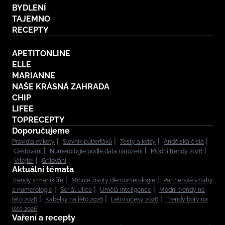
BYDLENÍ
TAJEMNO
RECEPTY
APETITONLINE
ELLE
MARIANNE
NAŠE KRÁSNÁ ZAHRADA
CHIP
LIFEE
TOPRECEPTY
Doporučujeme
Pravidla etikety
Slovník puberťáků
Testy a kvízy
Andělská čísla
Cestování
Numerologie podle data narození
Módní trendy 2026
Vítejte!
Grilování
Aktuální témata
Trendy v manikúře
Minulé životy dle numerologie
Partnerské vztahy
a numerologie
Seriál Ulice
Umělá inteligence
Módní trendy na
léto 2026
Kabelky na léto 2026
Letní účesy 2026
Trendy boty na
léto 2026
Vaření a recepty