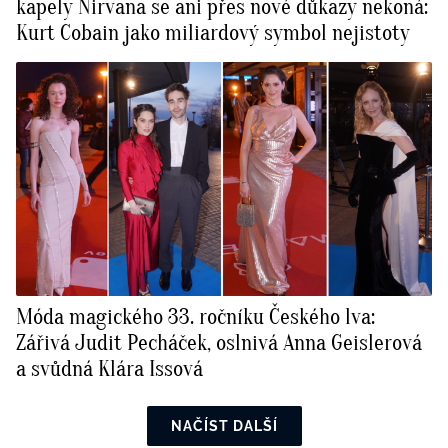
kapely Nirvana se ani přes nové důkazy nekoná:
Kurt Cobain jako miliardový symbol nejistoty
Móda magického 33. ročníku Českého lva:
Zářivá Judit Pecháček, oslnivá Anna Geislerová
a svůdná Klára Issová
NAČÍST DALŠÍ