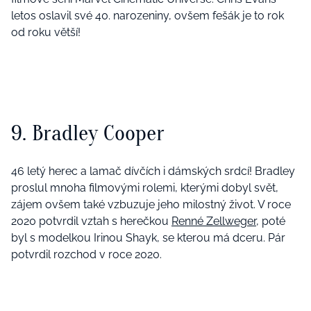
letos oslavil své 40. narozeniny, ovšem fešák je to rok
od roku větší!
9. Bradley Cooper
46 letý herec a lamač dívčích i dámských srdcí! Bradley
proslul mnoha filmovými rolemi, kterými dobyl svět,
zájem ovšem také vzbuzuje jeho milostný život. V roce
2020 potvrdil vztah s herečkou
Renné Zellweger
, poté
byl s modelkou Irinou Shayk, se kterou má dceru. Pár
potvrdil rozchod v roce 2020.