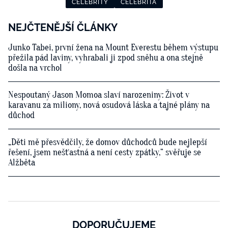
CELEBRITY
CELEBRITA
NEJČTENĚJŠÍ ČLÁNKY
Junko Tabei, první žena na Mount Everestu během výstupu
přežila pád laviny, vyhrabali ji zpod sněhu a ona stejně
došla na vrchol
Nespoutaný Jason Momoa slaví narozeniny: Život v
karavanu za miliony, nová osudová láska a tajné plány na
důchod
„Děti mě přesvědčily, že domov důchodců bude nejlepší
řešení, jsem nešťastná a není cesty zpátky,“ svěřuje se
Alžběta
DOPORUČUJEME