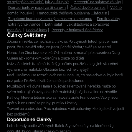
30 nejlepších způsobů, jak využít rybíz
7 receptů na salátové zálivky
Domácí iontový nápoj ze tří surovin
Čokoládové brownies
Vláčné
domácí housky
Francouzská třešňová bublanina (Clafoutis)
Zapečené brambory s uzeným masem a smetanou
Perník s jablky
Extra rychlé lívance
Letní salát
Jak skladovat a zpracovat
meruňky
Ledová káva
Recepty z horkovzdušné fritézy
Články Svět ženy
„Dcera mi řekla, že nechce žít jako já. Po čtyřiceti letech práce mám
pocit, že si neváží toho, co jsem jí chtěl předat,“ svěřuje se Karel
Herec Jan Cina bez servítků: Od malého „smrada” přes vášnivou Drag
Queen až k romským kořenům a touze po dítěti
Kvíz z českých frazémů: Každý je někdy používá, ale jejich skutečný
význam zná málokdo. Obstojíte bez jediné chyby?
Nad Hirošimou se rozsvítilo druhé slunce. To, co následovalo, bylo horší
než peklo. Přeživší říkali, že na ně spadlo slunce
Muzikálová královna Hana Holišová: Talentovaná herečka muže po
svém boku tají. Otázky ohledně mateřství jí přijdou velice nezdvořilé
Kalhoty, které si letošní léto zamilovaly zralé Francouzky. Vzory jsou
opět v kurzu: Nosí se pruhy, puntíky i kostky
Trávení po padesátce: Proč najednou vadí potraviny, které jste dříve jedli
bez problémů
Doporučené články
Letní trendy podle vášnivých Italek. Stylové outfity, na které nedají
dopustit, budou slušet i českým ženám