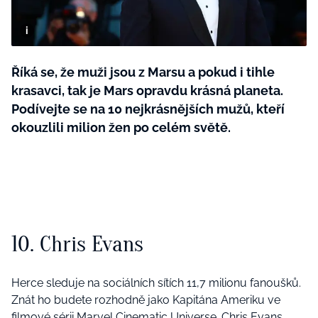
BurdaMedia
Tvoření
Extra
SVĚT ŽENY - 599 KČ
Rady a tipy
ROČNÍ PŘEDPLATNÉ SVĚT ŽENY +
Říká se, že muži jsou z Marsu a pokud i tihle
SADA PRODUKTŮ MANA (10 ks)
krasavci, tak je Mars opravdu krásná planeta.
Podívejte se na 10 nejkrásnějších mužů, kteří
okouzlili milion žen po celém světě.
10. Chris Evans
Herce sleduje na sociálních sítích 11,7 milionu fanoušků.
Znát ho budete rozhodně jako Kapitána Ameriku ve
filmové sérii Marvel Cinematic Universe. Chris Evans