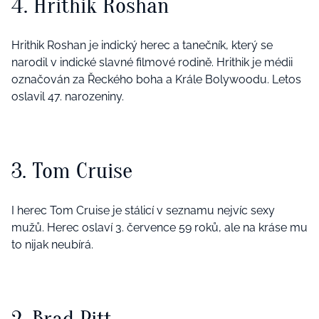
4. Hrithik Roshan
Hrithik Roshan je indický herec a tanečník, který se
narodil v indické slavné filmové rodině. Hrithik je médii
označován za Řeckého boha a Krále Bolywoodu. Letos
oslavil 47. narozeniny.
3. Tom Cruise
I herec Tom Cruise je stálicí v seznamu nejvíc sexy
mužů. Herec oslaví 3. července 59 roků, ale na kráse mu
to nijak neubírá.
2. Brad Pitt