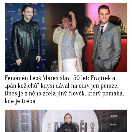
Fenomén Leoš Mareš slaví 50 let: Frajírek a
„pán kožichů” kdysi dával na odiv jen peníze.
Dnes je z něho zcela jiný člověk, který pomáhá,
kde je třeba