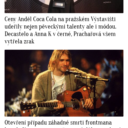
Ceny Anděl Coca Cola na pražském Výstavišti
udeřily nejen pěveckými talenty ale i módou.
Decastelo a Anna K v černé, Prachařová všem
vytřela zrak
Otevření případu záhadné smrti frontmana