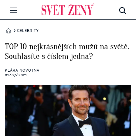
Svetzeny.cz
MÓDA A KRÁSA
CELEBRITY
DOMŮ
CELEBRITY
TOP 10 nejkrásnějších mužů na světě.
Všechny kategorie
Souhlasíte s číslem jedna?
RETROHUBKY
Rozhovory
KLÁRA NOVOTNÁ
PSYCHOLOGIE
01/07/2021
Všechny kategorie
ZDRAVÍ
Seberozvoj
Všechny kategorie
ZÁBAVA
Životní styl
Všechny kategorie
BYDLENÍ
Testy a kvízy
Všechny kategorie