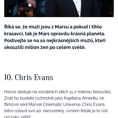
BurdaMedia
Tvoření
Extra
SVĚT ŽENY - 599 KČ
Rady a tipy
ROČNÍ PŘEDPLATNÉ SVĚT ŽENY +
Říká se, že muži jsou z Marsu a pokud i tihle
SADA PRODUKTŮ MANA (10 ks)
krasavci, tak je Mars opravdu krásná planeta.
Podívejte se na 10 nejkrásnějších mužů, kteří
okouzlili milion žen po celém světě.
10. Chris Evans
Herce sleduje na sociálních sítích 11,7 milionu fanoušků.
Znát ho budete rozhodně jako Kapitána Ameriku ve
filmové sérii Marvel Cinematic Universe. Chris Evans
letos oslavil své 40. narozeniny, ovšem fešák je to rok
od roku větší!