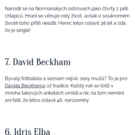
Narodil se na Normanských ostrovech jako čtvrtý z pěti
chlapců. Hraní se věnuje celý život, avšak o soukromém
životě toho příliš nesdílí. Herec letos oslavil 38 let a zdá,
že je single!
7. David Beckham
Bývalý fotbalista a seznam nejvíc sexy mužů? To je pro
Davida Beckhama
už tradice. Každý rok se totiž v
mnoha takových anketách umístí a nic na tom nemění
ani fakt, že letos oslavil 46. narozeniny.
6. Idris Elba