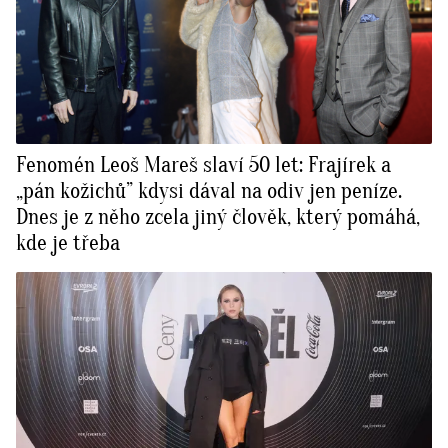
Fenomén Leoš Mareš slaví 50 let: Frajírek a
„pán kožichů” kdysi dával na odiv jen peníze.
Dnes je z něho zcela jiný člověk, který pomáhá,
kde je třeba