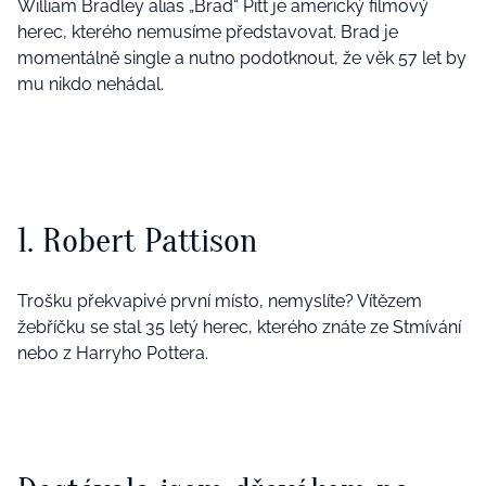
William Bradley alias „Brad“ Pitt je americký filmový
herec, kterého nemusíme představovat. Brad je
momentálně single a nutno podotknout, že věk 57 let by
mu nikdo nehádal.
1. Robert Pattison
Trošku překvapivé první místo, nemyslíte? Vítězem
žebříčku se stal 35 letý herec, kterého znáte ze Stmívání
nebo z Harryho Pottera.