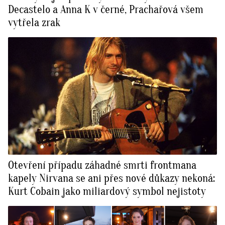
Decastelo a Anna K v černé, Prachařová všem
vytřela zrak
Otevření případu záhadné smrti frontmana
kapely Nirvana se ani přes nové důkazy nekoná:
Kurt Cobain jako miliardový symbol nejistoty