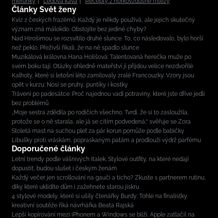
meruňky
Ledová káva
Recepty z horkovzdušné fritézy
Články Svět ženy
Kvíz z českých frazémů: Každý je někdy používá, ale jejich skutečný
význam zná málokdo. Obstojíte bez jediné chyby?
Nad Hirošimou se rozsvítilo druhé slunce. To, co následovalo, bylo horší
než peklo. Přeživší říkali, že na ně spadlo slunce
Muzikálová královna Hana Holišová: Talentovaná herečka muže po
svém boku tají. Otázky ohledně mateřství jí přijdou velice nezdvořilé
Kalhoty, které si letošní léto zamilovaly zralé Francouzky. Vzory jsou
opět v kurzu: Nosí se pruhy, puntíky i kostky
Trávení po padesátce: Proč najednou vadí potraviny, které jste dříve jedli
bez problémů
„Moje sestra zdědila po rodičích všechno. Tvrdí, že si to zasloužila,
protože se o ně starala, ale já se cítím podvedená,“ svěřuje se Zora
Stoletá mast na suchou pleť za pár korun pomůže podle babičky
Libušky proti vráskám, popraskaným patám a prodlouží výdrž parfému
Doporučené články
Letní trendy podle vášnivých Italek. Stylové outfity, na které nedají
dopustit, budou slušet i českým ženám
Každý večer jen scrollování na gauči a ticho? Zkuste s partnerem rutinu,
díky které uklidíte dům i zažehnete starou jiskru
4 stylové modely, které si ušily čtenářky Burdy: Tohle na finalistky
kreativní soutěže říká návrhářka Beata Rajská
Lepší kopírování mezi iPhonem a Windows se blíží. Apple zatlačil na