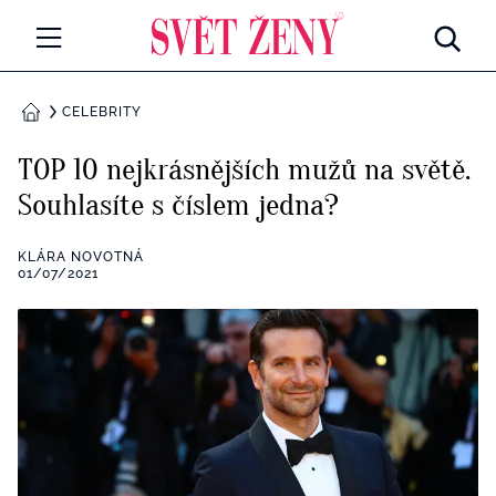
Svetzeny.cz
MÓDA A KRÁSA
CELEBRITY
DOMŮ
CELEBRITY
TOP 10 nejkrásnějších mužů na světě.
Všechny kategorie
Souhlasíte s číslem jedna?
RETROHUBKY
Rozhovory
KLÁRA NOVOTNÁ
PSYCHOLOGIE
01/07/2021
Všechny kategorie
ZDRAVÍ
Seberozvoj
Všechny kategorie
ZÁBAVA
Životní styl
Všechny kategorie
BYDLENÍ
Testy a kvízy
Všechny kategorie