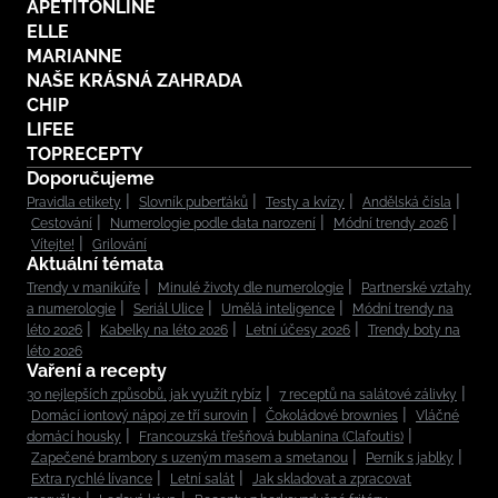
APETITONLINE
ELLE
MARIANNE
NAŠE KRÁSNÁ ZAHRADA
CHIP
LIFEE
TOPRECEPTY
Doporučujeme
Pravidla etikety
Slovník puberťáků
Testy a kvízy
Andělská čísla
Cestování
Numerologie podle data narození
Módní trendy 2026
Vítejte!
Grilování
Aktuální témata
Trendy v manikúře
Minulé životy dle numerologie
Partnerské vztahy
a numerologie
Seriál Ulice
Umělá inteligence
Módní trendy na
léto 2026
Kabelky na léto 2026
Letní účesy 2026
Trendy boty na
léto 2026
Vaření a recepty
30 nejlepších způsobů, jak využít rybíz
7 receptů na salátové zálivky
Domácí iontový nápoj ze tří surovin
Čokoládové brownies
Vláčné
domácí housky
Francouzská třešňová bublanina (Clafoutis)
Zapečené brambory s uzeným masem a smetanou
Perník s jablky
Extra rychlé lívance
Letní salát
Jak skladovat a zpracovat