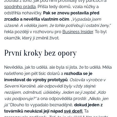
zoufalá z toho, jak pod nimi prosvítaly švy punčoch a
spodního prádla
. Přišla tedy domů, vzala nůžky a
odstřihla nohavičky.
Pak se znovu postavila před
zrcadlo a nevěřila vlastním očím
.
„Vypadala jsem
úžasně. A věděla jsem, že tohle potřebují i ostatní ženy,“
řekla později v rozhovoru pro
Business Insider
. To byl
okamžik, který jí změnil život.
První kroky bez opory
Nevěděla, jak to udělá, ale byla si jista, že to udělá. Měla
našetřeno jen pět tisíc dolarů a
rozhodla se je
investovat do výroby prototypů
.
Oslovila výrobce v
Severní Karolíně, ale odpovědi byly vždy stejné:
nezájem, odmítnutí, úšklebky. Jeden se jí zeptal: „Kdo
vás podporuje?“
a ona odpověděla prostě:
„Nikdo, jen
já.“
Dlouho to vypadalo beznadějně,
dokud jeden z
továrníků neukázal její nápad
své dceři
.
Ta