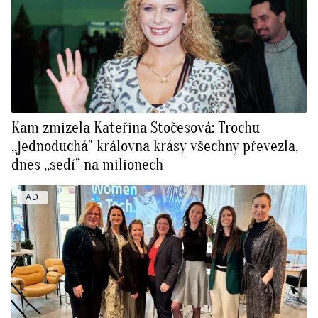
Kam zmizela Kateřina Stočesová: Trochu
‚‚jednoduchá" královna krásy všechny převezla,
dnes ‚‚sedí” na milionech
AD