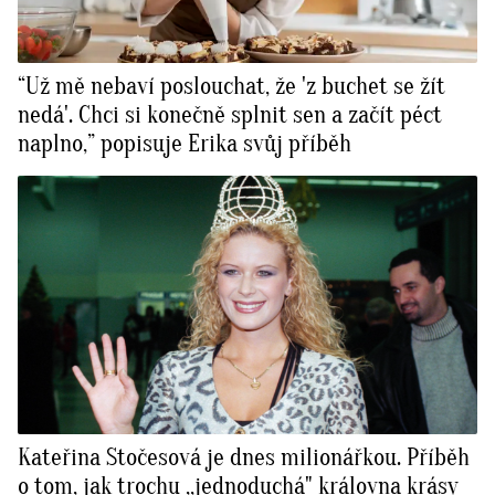
“Už mě nebaví poslouchat, že 'z buchet se žít
nedá'. Chci si konečně splnit sen a začít péct
naplno,” popisuje Erika svůj příběh
Kateřina Stočesová je dnes milionářkou. Příběh
o tom, jak trochu ‚‚jednoduchá" královna krásy