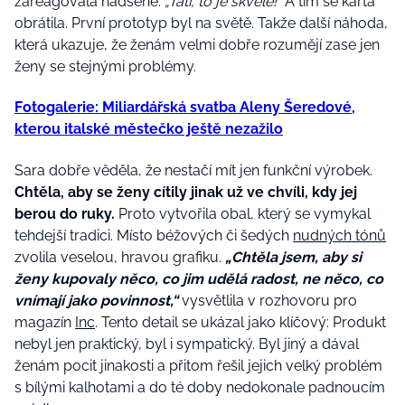
zareagovala nadšeně:
„Tati, to je skvělé!“
A tím se karta
obrátila. První prototyp byl na světě. Takže další náhoda,
která ukazuje, že ženám velmi dobře rozumějí zase jen
ženy se stejnými problémy.
Fotogalerie: Miliardářská svatba Aleny Šeredové,
kterou italské městečko ještě nezažilo
Sara dobře věděla, že nestačí mít jen funkční výrobek.
Chtěla, aby se ženy cítily jinak už ve chvíli, kdy jej
berou do ruky.
Proto vytvořila obal, který se vymykal
tehdejší tradici. Místo béžových či šedých
nudných tónů
zvolila veselou, hravou grafiku.
„Chtěla jsem, aby si
ženy kupovaly něco, co jim udělá radost, ne něco, co
vnímají jako povinnost,“
vysvětlila v rozhovoru pro
magazín
Inc
. Tento detail se ukázal jako klíčový: Produkt
nebyl jen praktický, byl i sympatický. Byl jiný a dával
ženám pocit jinakosti a přitom řešil jejich velký problém
s bílými kalhotami a do té doby nedokonale padnoucím