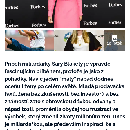
BurdaMedia
Tvoření
Extra
SVĚT ŽENY - 599 KČ
Rady a tipy
ROČNÍ PŘEDPLATNÉ SVĚT ŽENY +
SADA PRODUKTŮ MANA (10 ks)
10 fotek
Příběh miliardářky Sary Blakely je vpravdě
fascinujícím příběhem, protože je jako z
pohádky. Navíc jeden "malý" nápad dodnes
oceňují ženy po celém světě. Mladá prodavačka
faxů, žena bez zkušeností, bez investorů a bez
známostí, zato s obrovskou dávkou odvahy a
nápaditosti, proměnila obyčejnou frustraci ve
výrobek, který změnil životy milionům žen. Dnes
je miliardářkou, ale především inspirací, že s