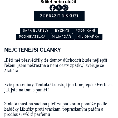
Sdílet nebo uložit:
ZOBRAZIT DISKUZI
SARA BLAKELY
BYZNYS
PODNIKÁNÍ
PODNIKATELKA
MILIARDÁŘ
MILIONÁŘKA
NEJČTENĚJŠÍ ČLÁNKY
„Děti mě přesvědčily, že domov důchodců bude nejlepší
řešení, jsem nešťastná a není cesty zpátky,“ svěřuje se
Alžběta
Kvíz pro seniory: Tentokrát obstojí jen ti nejlepší. Ověřte si,
jak jste na tom s pamětí
Stoletá mast na suchou pleť za pár korun pomůže podle
babičky Libušky proti vráskám, popraskaným patám a
prodlouží výdrž parfému