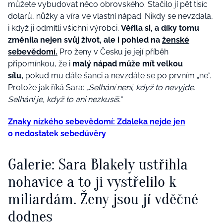
můžete vybudovat něco obrovského. Stačilo jí pět tisíc
dolarů, nůžky a víra ve vlastní nápad. Nikdy se nevzdala,
i když ji odmítli všichni výrobci.
Věřila si, a díky tomu
změnila nejen svůj život, ale i pohled na
ženské
sebevědomí.
Pro ženy v Česku je její příběh
připomínkou, že i
malý
nápad může mít velkou
sílu,
pokud mu dáte šanci a nevzdáte se po prvním „ne“.
Protože jak říká Sara:
„Selhání není, když to nevyjde.
Selhání je, když to ani nezkusíš.“
Znaky nízkého sebevědomí: Zdaleka nejde jen
o nedostatek sebedůvěry
Galerie: Sara Blakely ustřihla
nohavice a to ji vystřelilo k
miliardám. Ženy jsou jí vděčné
dodnes