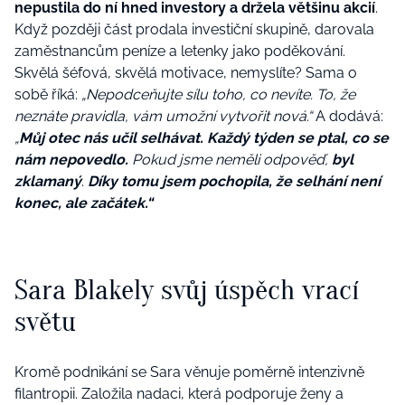
nepustila do ní hned investory a držela většinu akcií
.
Když později část prodala investiční skupině, darovala
zaměstnancům peníze a letenky jako poděkování.
Skvělá šéfová, skvělá motivace, nemyslíte? Sama o
sobě říká:
„Nepodceňujte sílu toho, co nevíte. To, že
neznáte pravidla, vám umožní vytvořit nová.“
A dodává:
„
Můj otec nás učil selhávat. Každý týden se ptal, co se
nám nepovedlo.
Pokud jsme neměli odpověď,
byl
zklamaný
.
Díky tomu jsem pochopila, že selhání není
konec, ale začátek.“
Sara Blakely svůj úspěch vrací
světu
Kromě podnikání se Sara věnuje poměrně intenzivně
filantropii. Založila nadaci, která podporuje ženy a