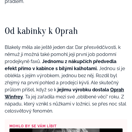
prádlem.
Od kabinky k Oprah
Blakely měla ale ještě jeden dar. Dar přesvědčivosti, k
němuž ji možná také pomohl její první job podomní
prodejkyně faxů.
Jednomu z nákupčích předvedla
efekt přímo v kabince s bílými kalhotami.
Jednou si je
oblékla s jejím výrobkem, jednou bez něj. Rozdíl byl
zřejmý na první pohled a prodejci kývli. Ale skutečný
průlom přišel, když se k
jejímu výrobku dostala
Oprah
Winfrey
. Ta jej zařadila mezi své „oblíbené věci“ roku. Z
nápadu, který vznikl s nůžkami v ložnici, se přes noc stal
celosvětový fenomén.
MOHLO BY SE VÁM LÍBIT