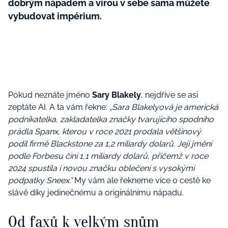
dobrým nápadem a vírou v sebe sama můžete
vybudovat impérium.
Pokud neznáte jméno
Sary Blakely
, nejdříve se asi
zeptáte AI. A ta vám řekne:
„Sara Blakelyová je americká
podnikatelka, zakladatelka značky tvarujícího spodního
prádla Spanx, kterou v roce 2021 prodala většinový
podíl firmě Blackstone za 1,2 miliardy dolarů. Její jmění
podle Forbesu činí 1,1 miliardy dolarů, přičemž v roce
2024 spustila i novou značku oblečení s vysokými
podpatky Sneex.“
My vám ale řekneme více o cestě ke
slávě díky jedinečnému a originálnímu nápadu.
Od faxů k velkým snům