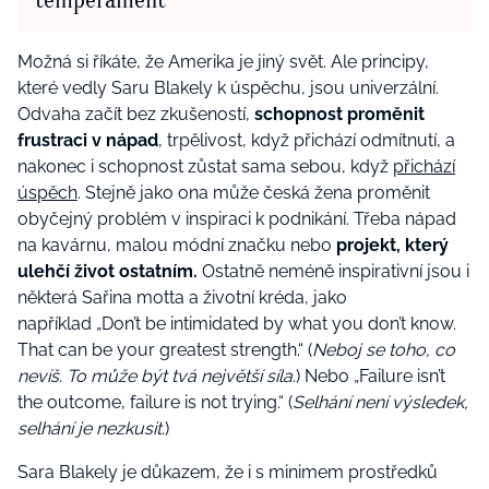
Možná si říkáte, že Amerika je jiný svět. Ale principy,
které vedly Saru Blakely k úspěchu, jsou univerzální.
Odvaha začít bez zkušeností,
schopnost proměnit
frustraci v nápad
, trpělivost, když přichází odmítnutí, a
nakonec i schopnost zůstat sama sebou, když
přichází
úspěch
. Stejně jako ona může česká žena proměnit
obyčejný problém v inspiraci k podnikání. Třeba nápad
na kavárnu, malou módní značku nebo
projekt, který
ulehčí život ostatním.
Ostatně neméně inspirativní jsou i
některá Sařina motta a životní kréda, jako
například „Don’t be intimidated by what you don’t know.
That can be your greatest strength.“ (
Neboj se toho, co
nevíš. To může být tvá největší síla.
) Nebo „Failure isn’t
the outcome, failure is not trying.“ (
Selhání není výsledek,
selhání je nezkusit.
)
Sara Blakely je důkazem, že i s minimem prostředků