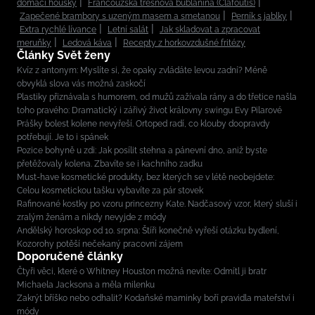
domácí housky
Francouzská třešňová bublanina (Clafoutis)
Zapečené brambory s uzeným masem a smetanou
Perník s jablky
Extra rychlé lívance
Letní salát
Jak skladovat a zpracovat
meruňky
Ledová káva
Recepty z horkovzdušné fritézy
Články Svět ženy
Kvíz z antonym: Myslíte si, že opaky zvládáte levou zadní? Méně
obvyklá slova vás možná zaskočí
Plastiky přiznávala s humorem, od mužů zažívala rány a do třetice našla
toho pravého: Dramatický i zářivý život královny swingu Evy Pilarové
Prášky bolest kolene nevyřeší. Ortoped radí, co klouby doopravdy
potřebují. Je to i spánek
Pozice bohyně u zdi: Jak posílit stehna a pánevní dno, aniž byste
přetěžovaly kolena. Zbavíte se i kachního zadku
Must-have kosmetické produkty, bez kterých se v létě neobejdete:
Celou kosmetickou tašku vybavíte za pár stovek
Rafinované kostky po vzoru princezny Kate. Nadčasový vzor, který sluší i
zralým ženám a nikdy nevyjde z módy
Andělský horoskop od 10. srpna: Štíři konečně vyřeší otázku bydlení,
Kozorohy potěší nečekaný pracovní zájem
Doporučené články
Čtyři věci, které o Whitney Houston možná nevíte: Odmítl ji bratr
Michaela Jacksona a měla milenku
Zakrýt bříško nebo odhalit? Kodaňské maminky boří pravidla mateřství i
módy