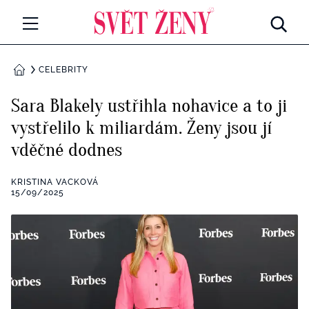
Svetzeny.cz
MÓDA A KRÁSA
CELEBRITY
DOMŮ
CELEBRITY
Sara Blakely ustřihla nohavice a to ji
Všechny kategorie
vystřelilo k miliardám. Ženy jsou jí
RETROHUBKY
vděčné dodnes
Rozhovory
PSYCHOLOGIE
KRISTINA VACKOVÁ
Všechny kategorie
15/09/2025
ZDRAVÍ
Seberozvoj
Všechny kategorie
ZÁBAVA
Životní styl
Všechny kategorie
BYDLENÍ
Testy a kvízy
Všechny kategorie