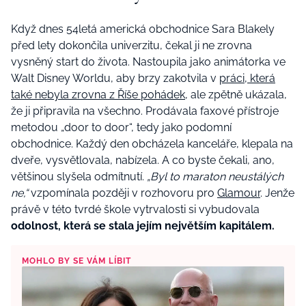
Když dnes 54letá americká obchodnice Sara Blakely
před lety dokončila univerzitu, čekal ji ne zrovna
vysněný start do života. Nastoupila jako animátorka ve
Walt Disney Worldu, aby brzy zakotvila v
práci, která
také nebyla zrovna z Říše pohádek
, ale zpětně ukázala,
že ji připravila na všechno. Prodávala faxové přístroje
metodou „door to door“, tedy jako podomní
obchodnice. Každý den obcházela kanceláře, klepala na
dveře, vysvětlovala, nabízela. A co byste čekali, ano,
většinou slyšela odmítnutí.
„Byl to maraton neustálých
ne,“
vzpomínala později v rozhovoru pro
Glamour
. Jenže
právě v této tvrdé škole vytrvalosti si vybudovala
odolnost, která se stala jejím největším kapitálem.
MOHLO BY SE VÁM LÍBIT