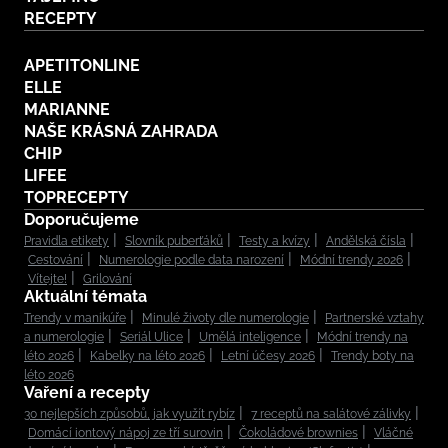
RECEPTY
APETITONLINE
ELLE
MARIANNE
NAŠE KRÁSNÁ ZAHRADA
CHIP
LIFEE
TOPRECEPTY
Doporučujeme
Pravidla etikety
Slovník puberťáků
Testy a kvízy
Andělská čísla
Cestování
Numerologie podle data narození
Módní trendy 2026
Vítejte!
Grilování
Aktuální témata
Trendy v manikúře
Minulé životy dle numerologie
Partnerské vztahy
a numerologie
Seriál Ulice
Umělá inteligence
Módní trendy na
léto 2026
Kabelky na léto 2026
Letní účesy 2026
Trendy boty na
léto 2026
Vaření a recepty
30 nejlepších způsobů, jak využít rybíz
7 receptů na salátové zálivky
Domácí iontový nápoj ze tří surovin
Čokoládové brownies
Vláčné