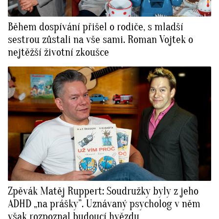
Během dospívání přišel o rodiče, s mladší
sestrou zůstali na vše sami. Roman Vojtek o
nejtěžší životní zkoušce
Zpěvák Matěj Ruppert: Soudružky byly z jeho
ADHD „na prášky”. Uznávaný psycholog v něm
však rozpoznal budoucí hvězdu