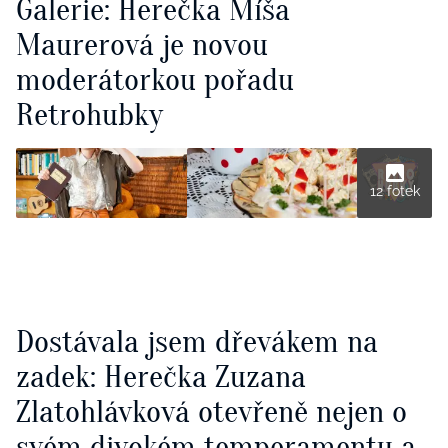
Galerie: Herečka Míša
Maurerová je novou
moderátorkou pořadu
Retrohubky
12 fotek
Dostávala jsem dřevákem na
zadek: Herečka Zuzana
Zlatohlávková otevřeně nejen o
svém divokém temperamentu a