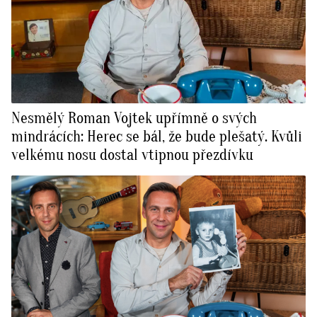
Nesmělý Roman Vojtek upřímně o svých
mindrácích: Herec se bál, že bude plešatý. Kvůli
velkému nosu dostal vtipnou přezdívku