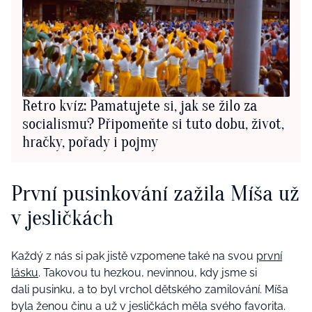
Retro kvíz: Pamatujete si, jak se žilo za
socialismu? Připomeňte si tuto dobu, život,
hračky, pořady i pojmy
První pusinkování zažila Míša už
v jesličkách
Každý z nás si pak jistě vzpomene také na svou
první
lásku
. Takovou tu hezkou, nevinnou, kdy jsme si
dali pusinku, a to byl vrchol dětského zamilování. Míša
byla ženou činu a už v jesličkách měla svého favorita.