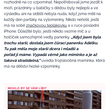
rozhodně na co vzpomínat. Nepotřebovali jsme jezdit k
moři, prázdniny u babičky s dědou byly nejlepší a ve
výsledku ani na sídlišti nebyla nuda, když jsme měli na
každý den parťáky na vylomeniny. Nikdo neřešil, jestli
má na sobě
značkovou teplákovku
a v ruce poslední
iPhone. Důležité bylo, jestli někdo vezme míč a u
holčiček samozřejmě vedly panenky.
„Když jsem byla
trochu starší, dostala jsem čůrací panenku Adélku.
Tu pak měla moje starší dcera i mladší a
pořád ji máme. Vypadá věrně jako miminko a je až
taková strašidelná,“
uvedla trojnásobná maminka, která
má na dětství hezké vzpomínky.
MOHLO BY SE VÁM LÍBIT