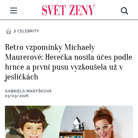
Svetzeny.cz
MÓDA A KRÁSA
CELEBRITY
DOMŮ
CELEBRITY
Retro vzpomínky Michaely
Všechny kategorie
Maurerové: Herečka nosila účes podle
RETROHUBKY
hrnce a první pusu vyzkoušela už v
Rozhovory
PSYCHOLOGIE
jesličkách
Všechny kategorie
ZDRAVÍ
GABRIELA MARYŠKOVÁ
03/03/2026
Seberozvoj
Všechny kategorie
ZÁBAVA
Životní styl
Všechny kategorie
BYDLENÍ
Testy a kvízy
Všechny kategorie