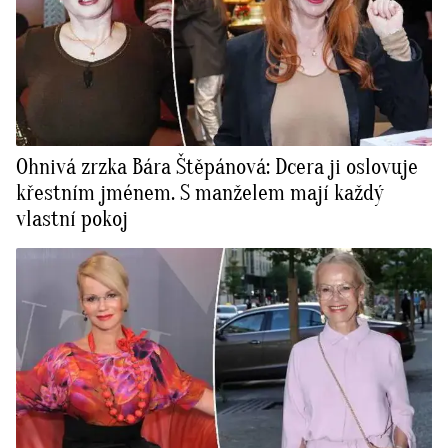
Ohnivá zrzka Bára Štěpánová: Dcera ji oslovuje
křestním jménem. S manželem mají každý
vlastní pokoj