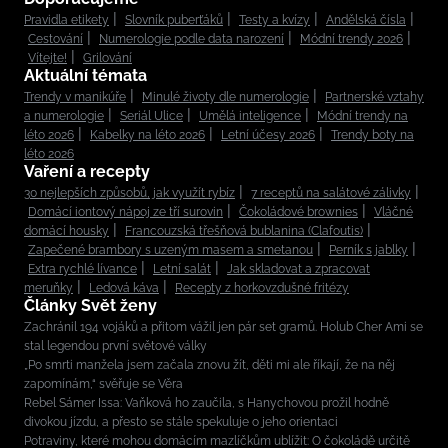
Pravidla etikety
Slovník puberťáků
Testy a kvízy
Andělská čísla
Cestování
Numerologie podle data narození
Módní trendy 2026
Vítejte!
Grilování
Aktuální témata
Trendy v manikúře
Minulé životy dle numerologie
Partnerské vztahy
a numerologie
Seriál Ulice
Umělá inteligence
Módní trendy na
léto 2026
Kabelky na léto 2026
Letní účesy 2026
Trendy boty na
léto 2026
Vaření a recepty
30 nejlepších způsobů, jak využít rybíz
7 receptů na salátové zálivky
Domácí iontový nápoj ze tří surovin
Čokoládové brownies
Vláčné
domácí housky
Francouzská třešňová bublanina (Clafoutis)
Zapečené brambory s uzeným masem a smetanou
Perník s jablky
Extra rychlé lívance
Letní salát
Jak skladovat a zpracovat
meruňky
Ledová káva
Recepty z horkovzdušné fritézy
Články Svět ženy
Zachránil 194 vojáků a přitom vážil jen pár set gramů. Holub Cher Ami se
stal legendou první světové války
„Po smrti manžela jsem začala znovu žít, děti mi ale říkají, že na něj
zapomínám,“ svěřuje se Věra
Rebel Sámer Issa: Vaňková ho zaučila, s Hanychovou prožil hodně
divokou jízdu, a přesto se stále spekuluje o jeho orientaci
Potraviny, které mohou domácím mazlíčkům ublížit: O čokoládě určitě