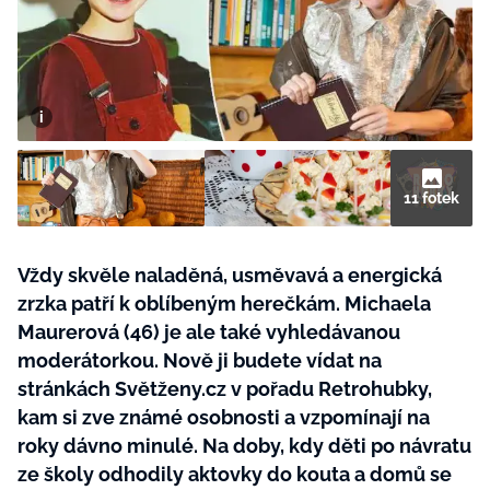
BurdaMedia
Tvoření
Extra
SVĚT ŽENY - 599 KČ
Rady a tipy
ROČNÍ PŘEDPLATNÉ SVĚT ŽENY +
SADA PRODUKTŮ MANA (10 ks)
11 fotek
Vždy skvěle naladěná, usměvavá a energická
zrzka patří k oblíbeným herečkám. Michaela
Maurerová (46) je ale také vyhledávanou
moderátorkou. Nově ji budete vídat na
stránkách Světženy.cz v pořadu Retrohubky,
kam si zve známé osobnosti a vzpomínají na
roky dávno minulé. Na doby, kdy děti po návratu
ze školy odhodily aktovky do kouta a domů se