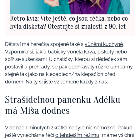
Retro kvíz: Víte ještě, co jsou céčka, nebo co
byla disketa? Otestujte si znalosti z 90. let
Dětství má herečka spojené také s
vůněmi kuchyně
.
Vzpomíná si, jak u babičky voněla káva, piškoty nebo
spíž se sušenkami. U chatičky, kterou si dědeček sám
postavil u přehrady, se pak odehrávaly různé lumpárny,
stejně tak jako na klepadlech/na klepačích před
domem. Na ty si jistě vzpomene každý z nás...
Strašidelnou panenku Adélku
má Míša dodnes
V dobách minulých zkrátka nebylo nic nemožné. Pokud
ještě vynecháme řeči
o tehdejším režimu
, máme všichni