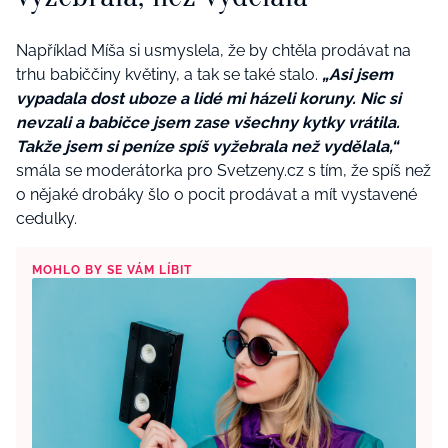
Například Míša si usmyslela, že by chtěla prodávat na
trhu babiččiny květiny, a tak se také stalo.
„Asi jsem
vypadala dost uboze a lidé mi házeli koruny. Nic si
nevzali a babičce jsem zase všechny kytky vrátila.
Takže jsem si peníze spíš vyžebrala než vydělala,“
smála se moderátorka pro Svetzeny.cz s tím, že spíš než
o nějaké drobáky šlo o pocit prodávat a mít vystavené
cedulky.
MOHLO BY SE VÁM LÍBIT