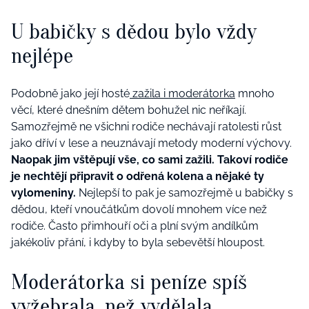
U babičky s dědou bylo vždy
nejlépe
Podobně jako její hosté
zažila i moderátorka
mnoho
věcí, které dnešním dětem bohužel nic neříkají.
Samozřejmě ne všichni rodiče nechávají ratolesti růst
jako dříví v lese a neuznávají metody moderní výchovy.
Naopak jim vštěpují vše, co sami zažili. Takoví rodiče
je nechtějí připravit o odřená kolena a nějaké ty
vylomeniny.
Nejlepší to pak je samozřejmě u babičky s
dědou, kteří vnoučátkům dovolí mnohem více než
rodiče. Často přimhouří oči a plní svým andílkům
jakékoliv přání, i kdyby to byla sebevětší hloupost.
Moderátorka si peníze spíš
vyžebrala, než vydělala