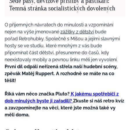
Šedé pasy, devizové přísliby a paštikáři:
Temná stránka socialistických dovolených
O příjemných návratech do minulosti a vzpomínání
nejen na výše jmenované
zážitky z dětství
bude
pořad Retrohubky. Společně s Míšou a jejími slavnými
hosty se ve studiu, které mnohým z vás bude
připomínat část dětství, přesuneme do časů, kdy
neexistovaly mobily a pevnou linku měli jen vyvolení.
První díl odpálí neřízená střela naší hudební scény,
zpěvák Matěj Ruppert. A rozhodně se máte na co
těšit!
Říká vám něco značka Pluto?
K jakému spotřebiči z
dob minulých byste ji zařadili?
Zkuste si náš retro kvíz
a zavzpomínejte na věci, které jste možná také vy
měli doma.