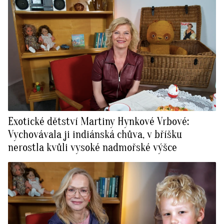
Exotické dětství Martiny Hynkové Vrbové:
Vychovávala ji indiánská chůva, v bříšku
nerostla kvůli vysoké nadmořské výšce