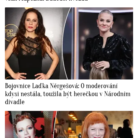
Bojovnice Laďka Něrgešová: O moderování
kdysi nestála, toužila být herečkou v Národním
divadle