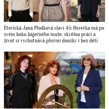
Éterická Jana Plodková slaví 45: Herečka má po
svém boku báječného muže, skvělou práci a
život si vychutnává plnými doušky i bez dětí