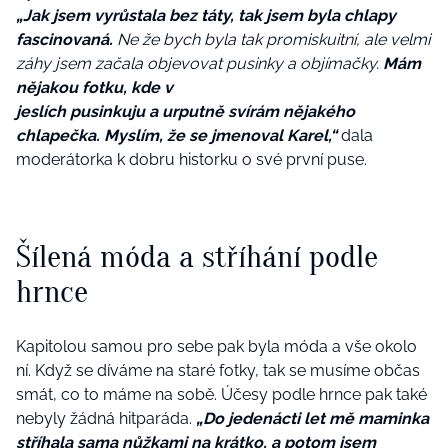
„Jak jsem vyrůstala bez táty, tak jsem byla chlapy
fascinovaná.
Ne že bych byla tak promiskuitní, ale velmi
záhy jsem začala objevovat pusinky a objímačky.
Mám
nějakou fotku, kde v
jeslích pusinkuju a urputně svírám nějakého
chlapečka. Myslím, že se jmenoval Karel,“
dala
moderátorka k dobru historku o své první puse.
Šílená móda a stříhání podle
hrnce
Kapitolou samou pro sebe pak byla móda a vše okolo
ní. Když se díváme na staré fotky, tak se musíme občas
smát, co to máme na sobě. Účesy podle hrnce pak také
nebyly žádná hitparáda.
„Do jedenácti let mě maminka
stříhala sama nůžkami na krátko, a potom jsem