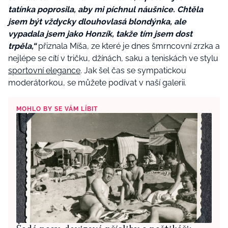
tatínka poprosila, aby mi píchnul náušnice. Chtěla
jsem být vždycky dlouhovlasá blondýnka, ale
vypadala jsem jako Honzík, takže tím jsem dost
trpěla,“
přiznala Míša, ze které je dnes šmrncovní zrzka a
nejlépe se cítí v tričku, džínách, saku a teniskách ve stylu
sportovní elegance
. Jak šel čas se sympatickou
moderátorkou, se můžete podívat v naší galerii.
MOHLO BY SE VÁM LÍBIT