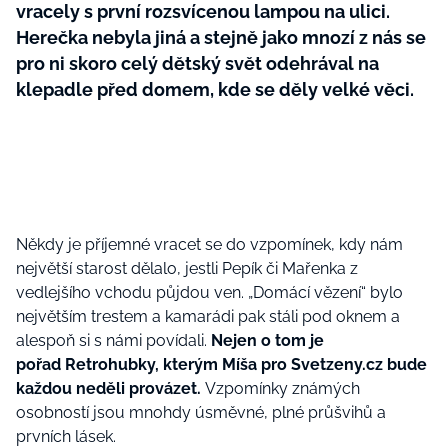
vracely s první rozsvícenou lampou na ulici.
Herečka nebyla jiná a stejně jako mnozí z nás se
pro ni skoro celý dětský svět odehrával na
klepadle před domem, kde se děly velké věci.
Někdy je příjemné vracet se do vzpomínek, kdy nám
největší starost dělalo, jestli Pepík či Mařenka z
vedlejšího vchodu půjdou ven. „Domácí vězení“ bylo
největším trestem a kamarádi pak stáli pod oknem a
alespoň si s námi povídali.
Nejen o tom je
pořad Retrohubky, kterým Míša pro Svetzeny.cz bude
každou neděli provázet.
Vzpomínky známých
osobností jsou mnohdy úsměvné, plné průšvihů a
prvních lásek.